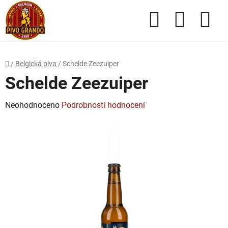
Přejít
Hledat
NÁKUPN
na
obsah
KOŠÍK
Domů
/
Belgická piva
/
Schelde Zeezuiper
Schelde Zeezuiper
Průměrné
Neohodnoceno
Podrobnosti hodnocení
hodnocení
produktu
je
0,0
z
5
hvězdiček.