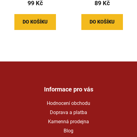
99 Kč
89 Kč
DO KOŠÍKU
DO KOŠÍKU
Z
á
p
a
Informace pro vás
t
Hodnocení obchodu
í
Doprava a platba
Kamenná prodejna
Blog