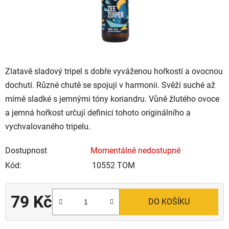
Zlatavě sladový tripel s dobře vyváženou hořkostí a ovocnou
dochutí. Různé chutě se spojují v harmonii. Svěží suché až
mírně sladké s jemnými tóny koriandru. Vůně žlutého ovoce
a jemná hořkost určují definici tohoto originálního a
vychvalovaného tripelu.
Dostupnost
Momentálně nedostupné
Kód:
10552 TOM
79 Kč
DO KOŠÍKU
Měrná cena: