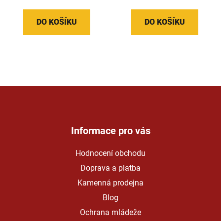
DO KOŠÍKU
DO KOŠÍKU
Z
á
p
a
Informace pro vás
t
Hodnocení obchodu
í
Doprava a platba
Kamenná prodejna
Blog
Ochrana mládeže