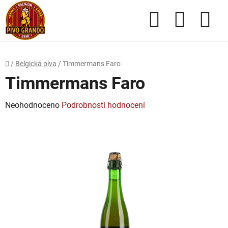
Přejít
Hledat
NÁKUPN
na
obsah
KOŠÍK
Domů
/
Belgická piva
/
Timmermans Faro
Timmermans Faro
Průměrné
Neohodnoceno
Podrobnosti hodnocení
hodnocení
produktu
je
0,0
z
5
hvězdiček.