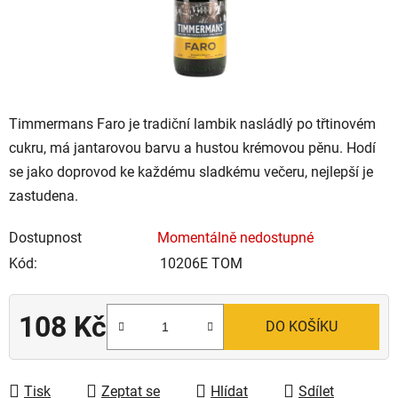
Timmermans Faro je tradiční lambik nasládlý po třtinovém
cukru, má jantarovou barvu a hustou krémovou pěnu. Hodí
se jako doprovod ke každému sladkému večeru, nejlepší je
zastudena.
Dostupnost
Momentálně nedostupné
Kód:
10206E TOM
108 Kč
DO KOŠÍKU
Měrná cena:
Tisk
Zeptat se
Hlídat
Sdílet