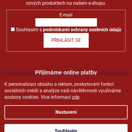
nových produktech na našem e-shopu.
E-mail
Souhlasím s
podmínkami ochrany osobních údajů
PŘIHLÁSIT SE
Přijímáme online platby
K personalizaci obsahu a reklam, poskytování funkcí
sociálních médií a analýze naší návštěvnosti využíváme
soubory cookies. Více informací
zde
.
Nastavení
Vytvořil Shoptet
&
PekneWeby
Copyright 2026
Pivo Grando
. Všechna práva vyhrazena.
Souhlasím