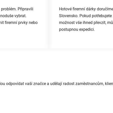
roblém. Připravili
Hotové firemní dárky doručíme
dnoduše vybrat.
Slovensko. Pokud potřebujete 
it firemní prvky nebo
možnost vše ihned převzít, mů
postupnou expedici.
udou odpovídat vaší značce a udělají radost zaměstnancům, kli