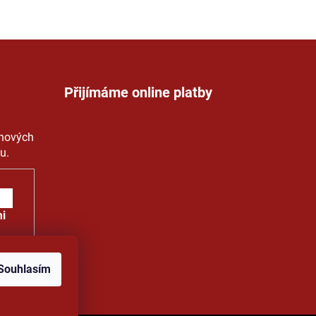
Přijímáme online platby
 nových
u.
i
Souhlasím