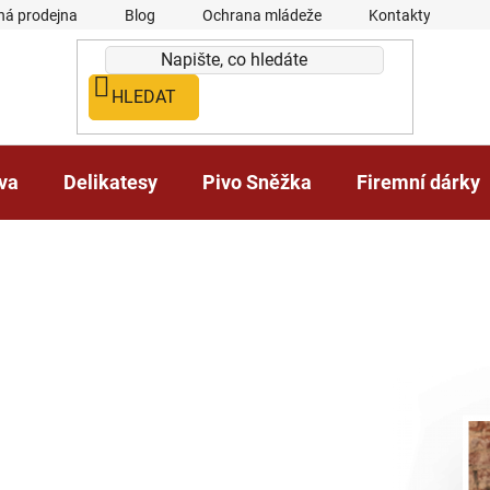
á prodejna
Blog
Ochrana mládeže
Kontakty
HLEDAT
iva
Delikatesy
Pivo Sněžka
Firemní dárky