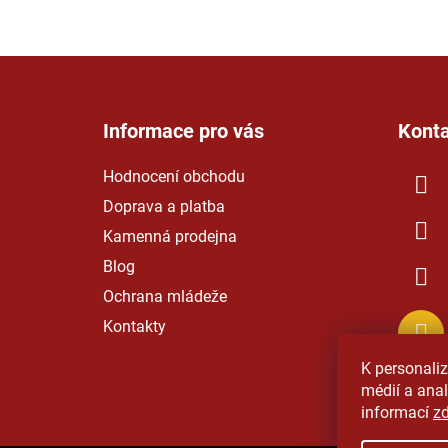
Z
á
Informace pro vás
Kont
p
a
Hodnocení obchodu
t
Doprava a platba
í
Kamenná prodejna
Blog
Ochrana mládeže
Kontakty
K personaliz
médií a ana
informací
z