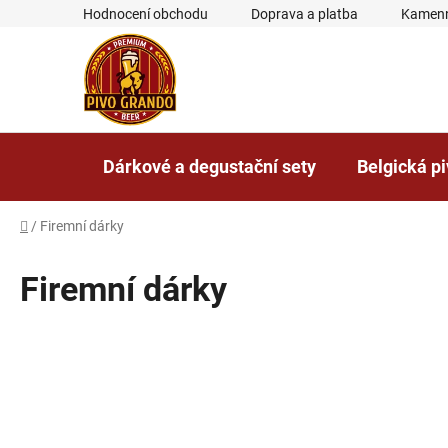
Přejít
Hodnocení obchodu
Doprava a platba
Kamenn
na
obsah
Dárkové a degustační sety
Belgická p
Domů
/
Firemní dárky
Firemní dárky