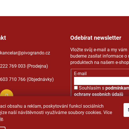
akt
Odebírat newsletter
Vložte svůj e-mail a my vám
kancelar
@
pivogrando.cz
budeme zasílat informace o
produktech na našem e-shop
222 769 003 (Prodejna)
E-mail
603 710 766 (Objednávky)
Souhlasím s
podmínkam
ochrany osobních údajů
PŘIHLÁSIT SE
aci obsahu a reklam, poskytování funkcí sociálních
lýze naší návštěvnosti využíváme soubory cookies. Více
de
.