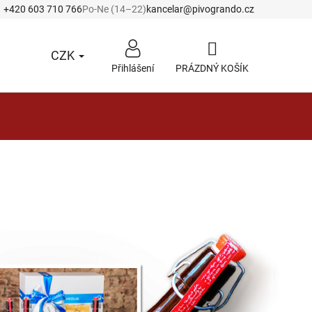
+420 603 710 766
Po-Ne (14–22)
kancelar@pivogrando.cz
CZK
Přihlášení
PRÁZDNÝ KOŠÍK
NÁKUPNÍ
KOŠÍK