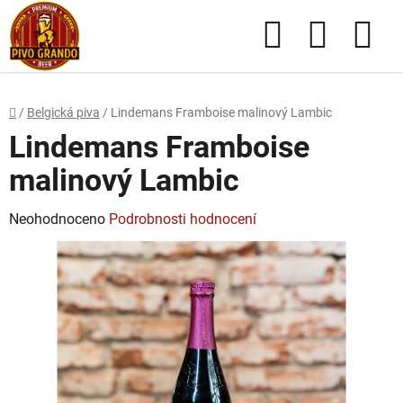
Přejít
Hledat
NÁKUPN
na
obsah
KOŠÍK
Domů
/
Belgická piva
/
Lindemans Framboise malinový Lambic
Lindemans Framboise
malinový Lambic
Průměrné
Neohodnoceno
Podrobnosti hodnocení
hodnocení
produktu
je
0,0
z
5
hvězdiček.