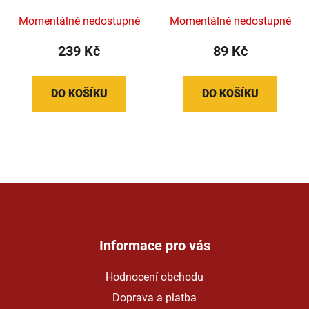
Momentálně nedostupné
Momentálně nedostupné
239 Kč
89 Kč
DO KOŠÍKU
DO KOŠÍKU
Z
á
p
a
Informace pro vás
t
Hodnocení obchodu
í
Doprava a platba