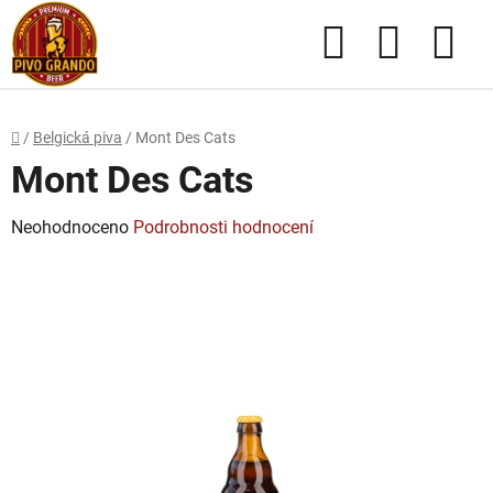
Přejít
Hledat
NÁKUPN
na
obsah
KOŠÍK
Domů
/
Belgická piva
/
Mont Des Cats
Mont Des Cats
Průměrné
Neohodnoceno
Podrobnosti hodnocení
hodnocení
produktu
je
0,0
z
5
hvězdiček.