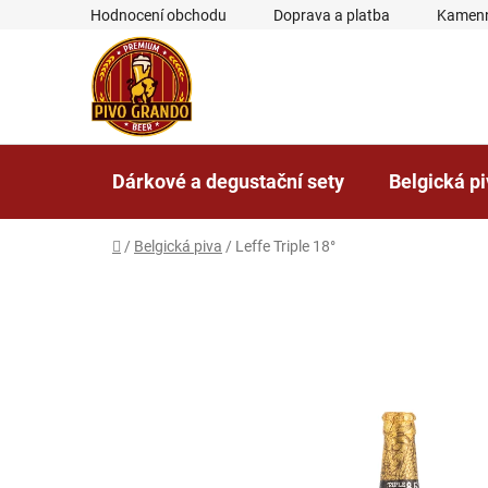
Přejít
Hodnocení obchodu
Doprava a platba
Kamenn
na
obsah
Dárkové a degustační sety
Belgická p
Domů
/
Belgická piva
/
Leffe Triple 18°