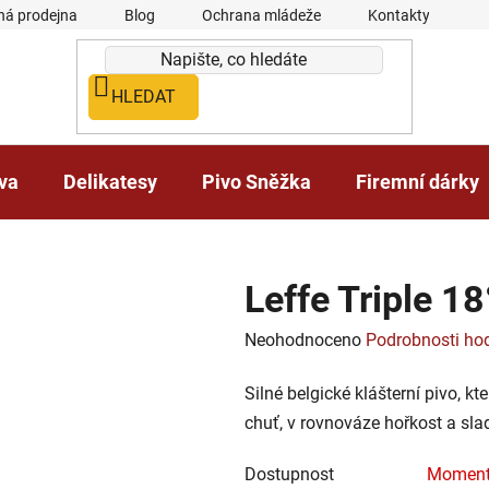
á prodejna
Blog
Ochrana mládeže
Kontakty
HLEDAT
iva
Delikatesy
Pivo Sněžka
Firemní dárky
Leffe Triple 18
Průměrné
Neohodnoceno
Podrobnosti ho
hodnocení
Silné belgické klášterní pivo, k
produktu
chuť, v rovnováze hořkost a sla
je
0,0
Dostupnost
Moment
z