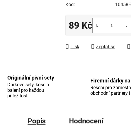
Kód:
10458
5
hvězdiček.
89 Kč
Měrná cena:
Tisk
Zeptat se
Originální pivní sety
Firemní dárky na
Dárkové sety, koše a
Řešení pro zaměstn
balení pro každou
obchodní partnery i 
příležitost.
Popis
Hodnocení