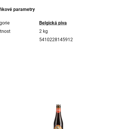
ňkové parametry
gorie
Belgická piva
tnost
2 kg
5410228145912