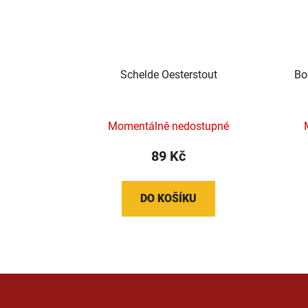
Schelde Oesterstout
Bo
Momentálně nedostupné
89 Kč
DO KOŠÍKU
Z