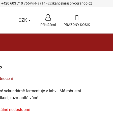
+420 603 710 766
Po-Ne (14–22)
kancelar@pivogrando.cz
CZK
Přihlášení
PRÁZDNÝ KOŠÍK
NÁKUPNÍ
KOŠÍK
°
dnocení
teré sekundárně fermentuje v lahvi. Má robustní
dkost, rozmanitá vůně.
álně nedostupné