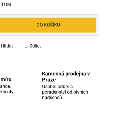
E TOM
DO KOŠÍKU
Hlídat
Sdílet
Kamenná prodejna v
 míru
Praze
ance,
Osobní odběr a
klienty.
poradenství od pivních
nadšenců.