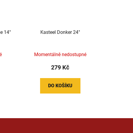
e 14°
Kasteel Donker 24°
é
Momentálně nedostupné
279 Kč
DO KOŠÍKU