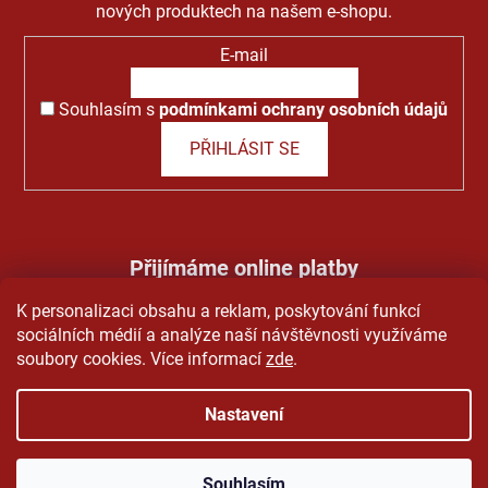
nových produktech na našem e-shopu.
E-mail
Souhlasím s
podmínkami ochrany osobních údajů
PŘIHLÁSIT SE
Přijímáme online platby
K personalizaci obsahu a reklam, poskytování funkcí
sociálních médií a analýze naší návštěvnosti využíváme
soubory cookies. Více informací
zde
.
Nastavení
Vytvořil Shoptet
&
PekneWeby
Copyright 2026
Pivo Grando
. Všechna práva vyhrazena.
Souhlasím