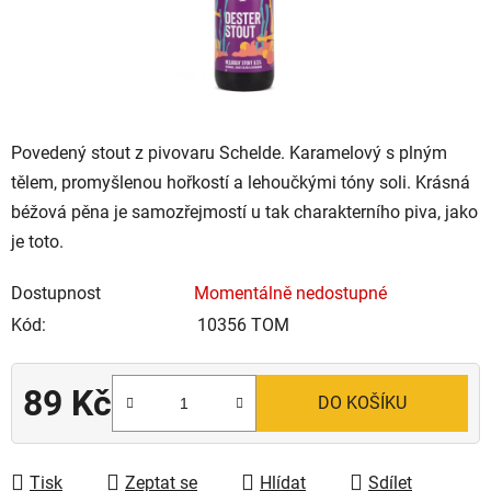
Povedený stout z pivovaru Schelde. Karamelový s plným
tělem, promyšlenou hořkostí a lehoučkými tóny soli. Krásná
béžová pěna je samozřejmostí u tak charakterního piva, jako
je toto.
Dostupnost
Momentálně nedostupné
Kód:
10356 TOM
89 Kč
DO KOŠÍKU
Měrná cena:
Tisk
Zeptat se
Hlídat
Sdílet