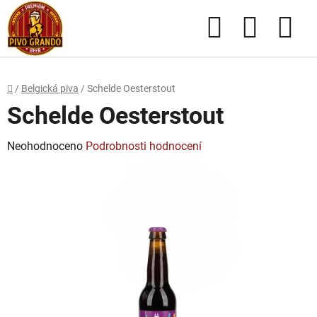
Přejít
Hledat
NÁKUPN
na
obsah
KOŠÍK
Domů
/
Belgická piva
/
Schelde Oesterstout
Schelde Oesterstout
Průměrné
Neohodnoceno
Podrobnosti hodnocení
hodnocení
produktu
je
0,0
z
5
hvězdiček.