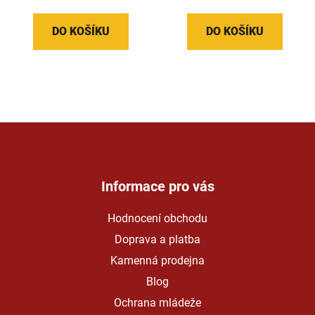
DO KOŠÍKU
DO KOŠÍKU
Z
á
p
a
Informace pro vás
t
Hodnocení obchodu
í
Doprava a platba
Kamenná prodejna
Blog
Ochrana mládeže