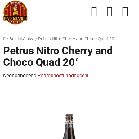
Přejít
Hledat
NÁKUPN
na
obsah
KOŠÍK
Domů
/
Belgická piva
/
Petrus Nitro Cherry and Choco Quad 20°
Petrus Nitro Cherry and
Choco Quad 20°
Průměrné
Neohodnoceno
Podrobnosti hodnocení
hodnocení
produktu
je
0,0
z
5
hvězdiček.