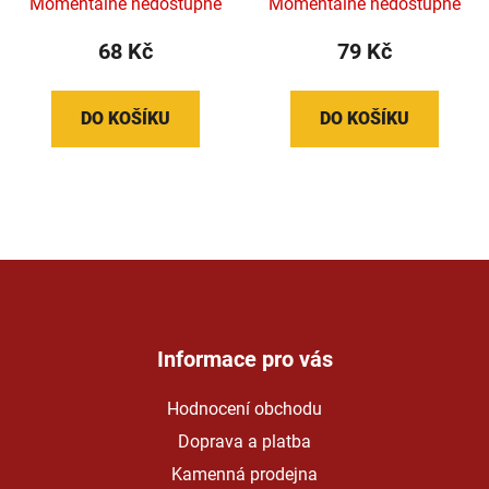
Momentálně nedostupné
Momentálně nedostupné
68 Kč
79 Kč
DO KOŠÍKU
DO KOŠÍKU
Z
á
p
a
Informace pro vás
t
Hodnocení obchodu
í
Doprava a platba
Kamenná prodejna