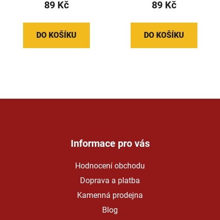
89 Kč
89 Kč
DO KOŠÍKU
DO KOŠÍKU
Z
á
p
a
Informace pro vás
t
Hodnocení obchodu
í
Doprava a platba
Kamenná prodejna
Blog