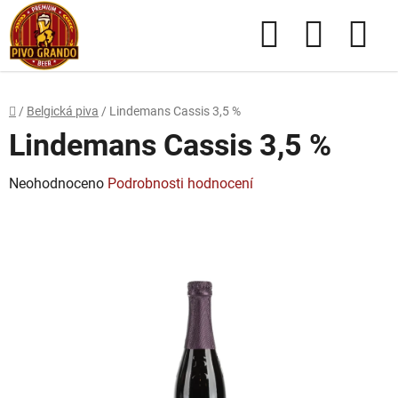
Přejít
Hledat
NÁKUPN
na
obsah
KOŠÍK
Domů
/
Belgická piva
/
Lindemans Cassis 3,5 %
Lindemans Cassis 3,5 %
Průměrné
Neohodnoceno
Podrobnosti hodnocení
hodnocení
produktu
je
0,0
z
5
hvězdiček.