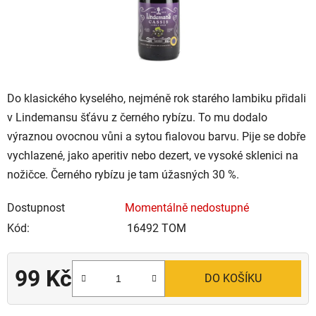
Do klasického kyselého, nejméně rok starého lambiku přidali
v Lindemansu šťávu z černého rybízu. To mu dodalo
výraznou ovocnou vůni a sytou fialovou barvu. Pije se dobře
vychlazené, jako aperitiv nebo dezert, ve vysoké sklenici na
nožičce. Černého rybízu je tam úžasných 30 %.
Dostupnost
Momentálně nedostupné
Kód:
16492 TOM
99 Kč
DO KOŠÍKU
Měrná cena: