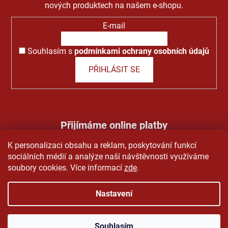
nových produktech na našem e-shopu.
E-mail
Souhlasím s
podmínkami ochrany osobních údajů
PŘIHLÁSIT SE
Přijímáme online platby
K personalizaci obsahu a reklam, poskytování funkcí
sociálních médií a analýze naší návštěvnosti využíváme
soubory cookies. Více informací
zde
.
Nastavení
Vytvořil Shoptet
&
PekneWeby
Copyright 2026
Pivo Grando
. Všechna práva vyhrazena.
Souhlasím