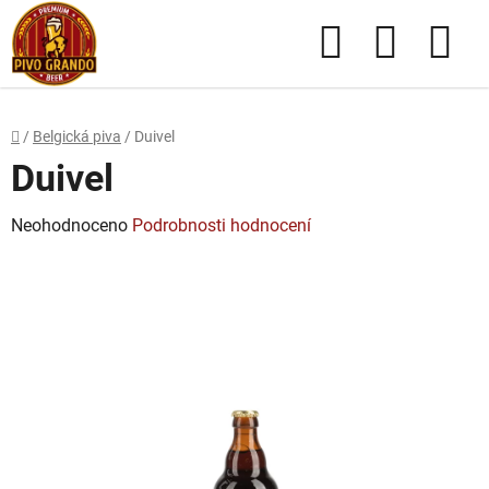
Přejít
Hledat
NÁKUPN
na
obsah
KOŠÍK
Domů
/
Belgická piva
/
Duivel
Duivel
Průměrné
Neohodnoceno
Podrobnosti hodnocení
hodnocení
produktu
je
0,0
z
5
hvězdiček.