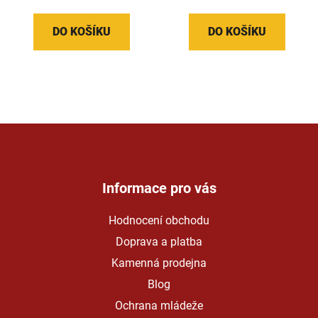
DO KOŠÍKU
DO KOŠÍKU
Z
á
p
a
Informace pro vás
t
Hodnocení obchodu
í
Doprava a platba
Kamenná prodejna
Blog
Ochrana mládeže