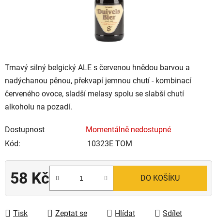
Tmavý silný belgický ALE s červenou hnědou barvou a
nadýchanou pěnou, překvapí jemnou chutí - kombinací
červeného ovoce, sladší melasy spolu se slabší chutí
alkoholu na pozadí.
Dostupnost
Momentálně nedostupné
Kód:
10323E TOM
58 Kč
DO KOŠÍKU
Měrná cena:
Tisk
Zeptat se
Hlídat
Sdílet