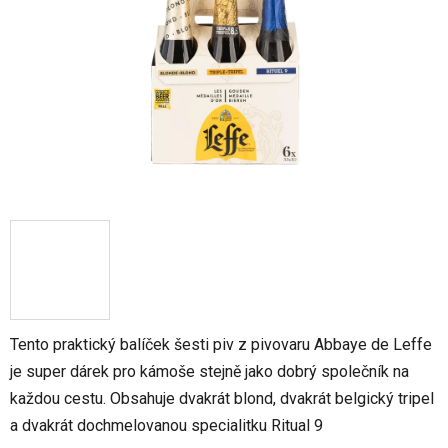
5
hvězdiček.
Tento praktický balíček šesti piv z pivovaru Abbaye de Leffe
je super dárek pro kámoše stejně jako dobrý společník na
každou cestu. Obsahuje dvakrát blond, dvakrát belgický tripel
a dvakrát dochmelovanou specialitku Ritual 9