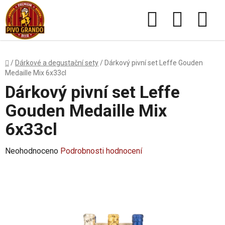
Přejít
Hledat
NÁKUPN
na
obsah
KOŠÍK
Domů
/
Dárkové a degustační sety
/
Dárkový pivní set Leffe Gouden
Medaille Mix 6x33cl
Dárkový pivní set Leffe
Gouden Medaille Mix
6x33cl
Průměrné
Neohodnoceno
Podrobnosti hodnocení
hodnocení
produktu
je
0,0
z