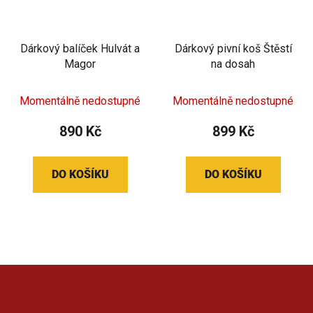
Dárkový balíček Hulvát a
Dárkový pivní koš Štěstí
Magor
na dosah
Momentálně nedostupné
Momentálně nedostupné
890 Kč
899 Kč
DO KOŠÍKU
DO KOŠÍKU
Z
á
p