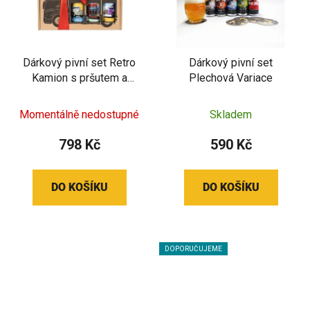
Dárkový pivní set Retro
Dárkový pivní set
Kamion s pršutem a
Plechová Variace
luxusní čokoládou
Momentálně nedostupné
Skladem
798 Kč
590 Kč
DO KOŠÍKU
DO KOŠÍKU
DOPORUČUJEME