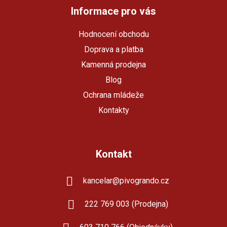
a
Informace pro vás
t
Hodnocení obchodu
í
Doprava a platba
Kamenná prodejna
Blog
Ochrana mládeže
Kontakty
Kontakt
kancelar
@
pivogrando.cz
222 769 003 (Prodejna)