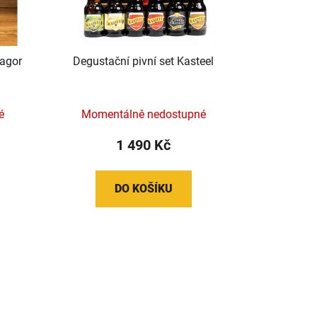
Magor
Degustační pivní set Kasteel
é
Momentálně nedostupné
1 490 Kč
DO KOŠÍKU