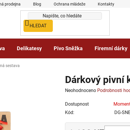
á prodejna
Blog
Ochrana mládeže
Kontakty
HLEDAT
iva
Delikatesy
Pivo Sněžka
Firemní dárky
dná sestava
Dárkový pivní
Průměrné
Neohodnoceno
Podrobnosti ho
hodnocení
Dostupnost
Moment
produktu
Kód:
DG-SN
je
0,0
z