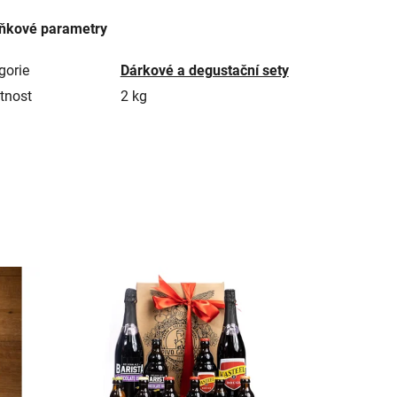
ňkové parametry
gorie
Dárkové a degustační sety
tnost
2 kg