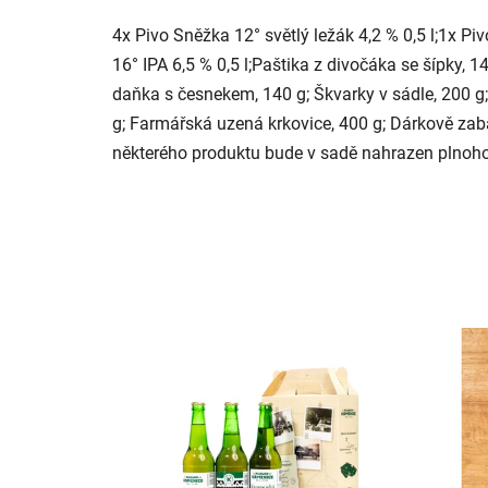
4x Pivo Sněžka 12° světlý ležák 4,2 % 0,5 l;1x Pi
16° IPA 6,5 % 0,5 l;Paštika z divočáka se šípky, 1
daňka s česnekem, 140 g; Škvarky v sádle, 200 g;
g; Farmářská uzená krkovice, 400 g; Dárkově zaba
některého produktu bude v sadě nahrazen plnoho