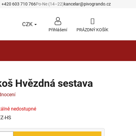
+420 603 710 766
Po-Ne (14–22)
kancelar@pivogrando.cz
CZK
Přihlášení
PRÁZDNÝ KOŠÍK
NÁKUPNÍ
KOŠÍK
 koš Hvězdná sestava
dnocení
álně nedostupné
EZ-HS