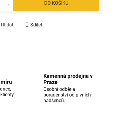
DO KOŠÍKU
Hlídat
Sdílet
Kamenná prodejna v
 míru
Praze
ance,
Osobní odběr a
klienty.
poradenství od pivních
nadšenců.