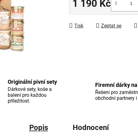
1 190 Kč
5
Měrná cena:
hvězdiček.
Tisk
Zeptat se
Originální pivní sety
Firemní dárky na
Dárkové sety, koše a
Řešení pro zaměstn
balení pro každou
obchodní partnery i 
příležitost.
Popis
Hodnocení