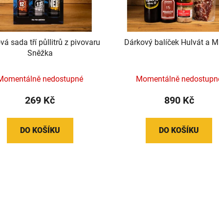
á sada tří půllitrů z pivovaru
Dárkový balíček Hulvát a 
Sněžka
Momentálně nedostupné
Momentálně nedostupn
269 Kč
890 Kč
DO KOŠÍKU
DO KOŠÍKU