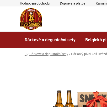
Přejít
Hodnocení obchodu
Doprava a platba
Kamenn
na
obsah
Dárkové a degustační sety
Belgická p
Domů
/
Dárkové a degustační sety
/
Dárkový pivní koš Hvěz