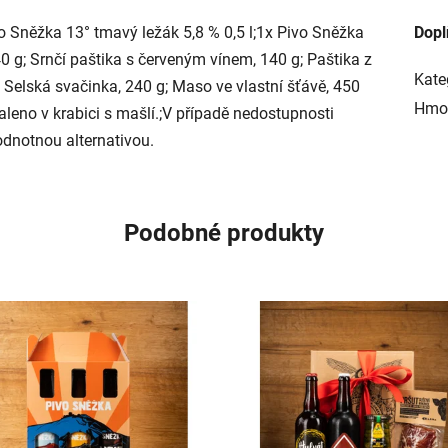
vo Sněžka 13° tmavý ležák 5,8 % 0,5 l;1x Pivo Sněžka
Dopl
40 g; Srnčí paštika s červeným vínem, 140 g; Paštika z
Kate
 Selská svačinka, 240 g; Maso ve vlastní šťávě, 450
Hmo
leno v krabici s mašlí.;V případě nedostupnosti
dnotnou alternativou.
Podobné produkty