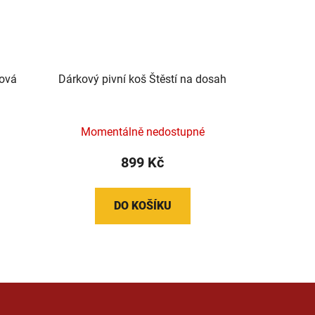
hová
Dárkový pivní koš Štěstí na dosah
Momentálně nedostupné
899 Kč
DO KOŠÍKU