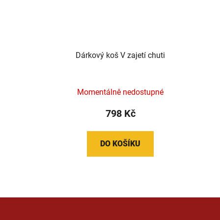
Dárkový koš V zajetí chuti
Momentálně nedostupné
798 Kč
DO KOŠÍKU
Z