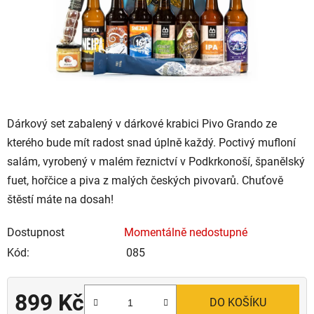
Dárkový set zabalený v dárkové krabici Pivo Grando ze
kterého bude mít radost snad úplně každý. Poctivý mufloní
salám, vyrobený v malém řeznictví v Podkrkonoší, španělský
fuet, hořčice a piva z malých českých pivovarů. Chuťově
štěstí máte na dosah!
Dostupnost
Momentálně nedostupné
Kód:
085
899 Kč
DO KOŠÍKU