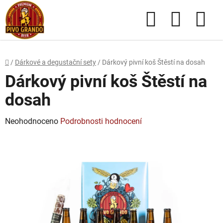
Přejít
Hledat
NÁKUPN
na
obsah
KOŠÍK
Domů
/
Dárkové a degustační sety
/
Dárkový pivní koš Štěstí na dosah
Dárkový pivní koš Štěstí na
dosah
Průměrné
Neohodnoceno
Podrobnosti hodnocení
hodnocení
produktu
je
0,0
z
5
hvězdiček.