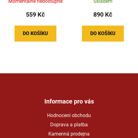
Momentálně nedostupné
Skladem
559 Kč
890 Kč
DO KOŠÍKU
DO KOŠÍKU
Z
á
p
a
Informace pro vás
t
Hodnocení obchodu
í
Doprava a platba
Kamenná prodejna