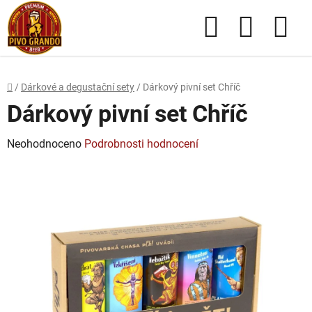
Přejít
Hledat
NÁKUPN
na
obsah
KOŠÍK
Domů
/
Dárkové a degustační sety
/
Dárkový pivní set Chříč
Dárkový pivní set Chříč
Průměrné
Neohodnoceno
Podrobnosti hodnocení
hodnocení
produktu
je
0,0
z
5
hvězdiček.