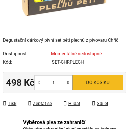
Degustační dárkový pivní set pěti plechů z pivovaru Chříč
Dostupnost
Momentálně nedostupné
Kód:
SET-CHRPLECH
498 Kč
DO KOŠÍKU
Měrná cena:
Tisk
Zeptat se
Hlídat
Sdílet
Výběrová piva ze zahraničí