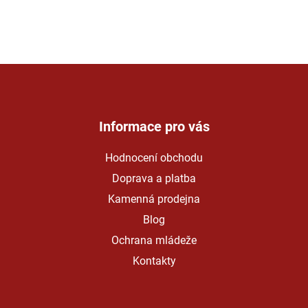
Z
á
p
a
Informace pro vás
t
Hodnocení obchodu
í
Doprava a platba
Kamenná prodejna
Blog
Ochrana mládeže
Kontakty