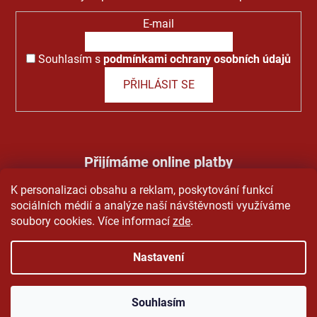
E-mail
Souhlasím s
podmínkami ochrany osobních údajů
PŘIHLÁSIT SE
Přijímáme online platby
K personalizaci obsahu a reklam, poskytování funkcí
sociálních médií a analýze naší návštěvnosti využíváme
soubory cookies. Více informací
zde
.
Nastavení
Vytvořil Shoptet
&
PekneWeby
Copyright 2026
Pivo Grando
. Všechna práva vyhrazena.
Souhlasím
Upravit nastavení cookies
|
Obchodní podmínky
|
Ochrana