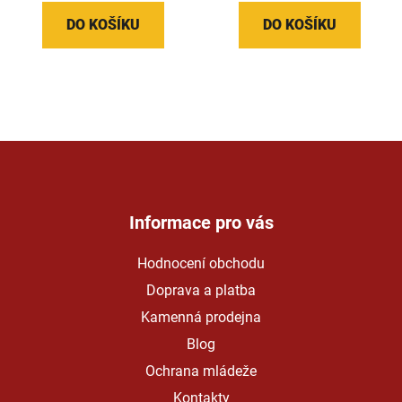
DO KOŠÍKU
DO KOŠÍKU
Z
á
p
a
Informace pro vás
t
Hodnocení obchodu
í
Doprava a platba
Kamenná prodejna
Blog
Ochrana mládeže
Kontakty