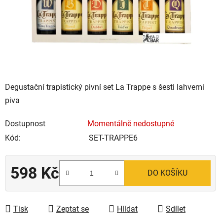
Degustační trapistický pivní set La Trappe s šesti lahvemi
piva
Dostupnost
Momentálně nedostupné
Kód:
SET-TRAPPE6
598 Kč
DO KOŠÍKU
Měrná cena:
Tisk
Zeptat se
Hlídat
Sdílet