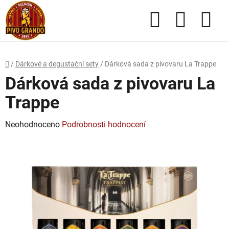
Přejít
Hledat
NÁKUPN
na
obsah
KOŠÍK
Domů
/
Dárkové a degustační sety
/
Dárková sada z pivovaru La Trappe
Dárková sada z pivovaru La
Trappe
Průměrné
Neohodnoceno
Podrobnosti hodnocení
hodnocení
produktu
je
0,0
z
5
hvězdiček.