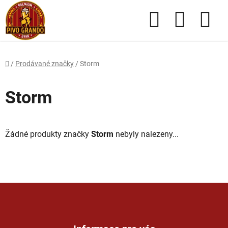
Přejít
Hledat
NÁKUPN
na
obsah
KOŠÍK
Domů
/
Prodávané značky
/
Storm
Storm
Žádné produkty značky
Storm
nebyly nalezeny...
Z
á
p