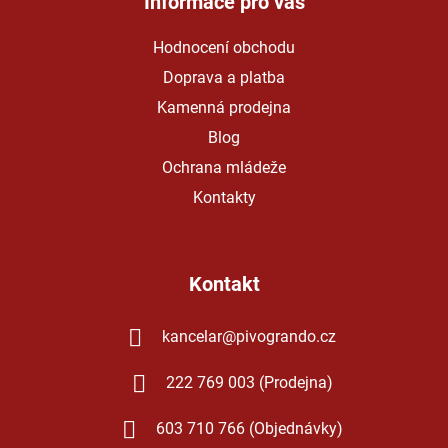
a
Informace pro vás
t
Hodnocení obchodu
í
Doprava a platba
Kamenná prodejna
Blog
Ochrana mládeže
Kontakty
Kontakt
kancelar
@
pivogrando.cz
222 769 003 (Prodejna)
603 710 766 (Objednávky)