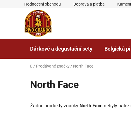
Přejít
Hodnocení obchodu
Doprava a platba
Kamenn
na
obsah
Dárkové a degustační sety
Belgická p
Domů
/
Prodávané značky
/
North Face
North Face
Žádné produkty značky
North Face
nebyly naleze