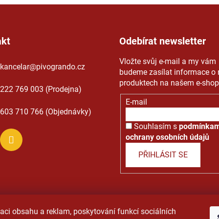
akt
Odebírat newsletter
Vložte svůj e-mail a my vám
kancelar
@
pivogrando.cz
budeme zasílat informace o
produktech na našem e-shop
222 769 003 (Prodejna)
E-mail
603 710 766 (Objednávky)
Souhlasím s
podmínkam
ochrany osobních údajů
PŘIHLÁSIT SE
razena.
Upravit nastavení cookies
|
Obchodní podmínky
|
Ochra
aci obsahu a reklam, poskytování funkcí sociálních