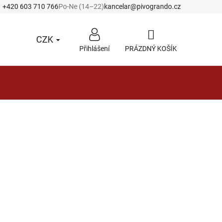
+420 603 710 766
Po-Ne (14–22)
kancelar@pivogrando.cz
CZK
Přihlášení
PRÁZDNÝ KOŠÍK
NÁKUPNÍ
KOŠÍK