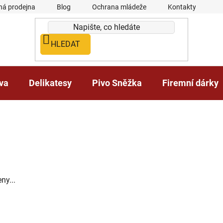
á prodejna
Blog
Ochrana mládeže
Kontakty
HLEDAT
iva
Delikatesy
Pivo Sněžka
Firemní dárky
ny...