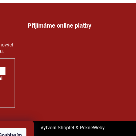
Přijímáme online platby
 nových
u.
i
na osobních
Vytvořil Shoptet
&
PekneWeby
Souhlasím