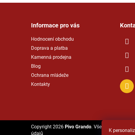
Z
á
Informace pro vás
Kont
p
a
Hodnocení obchodu
t
Doprava a platba
í
Kamenná prodejna
Blog
Ochrana mládeže
Kontakty
Copyright 2026
Pivo Grando
. Všechna práva vyh
K personaliz
údajů