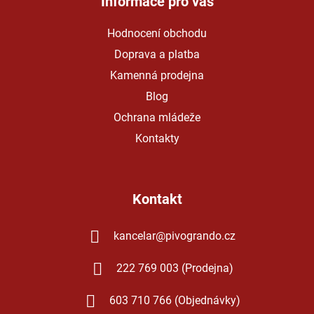
a
Informace pro vás
t
Hodnocení obchodu
í
Doprava a platba
Kamenná prodejna
Blog
Ochrana mládeže
Kontakty
Kontakt
kancelar
@
pivogrando.cz
222 769 003 (Prodejna)
603 710 766 (Objednávky)