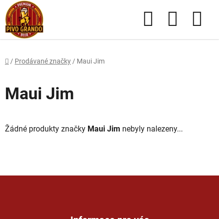
Přejít
Hledat
NÁKUPN
na
obsah
KOŠÍK
Domů
/
Prodávané značky
/
Maui Jim
Maui Jim
Žádné produkty značky
Maui Jim
nebyly nalezeny...
Z
á
p