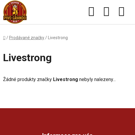
Přejít
Hledat
NÁKUPN
na
obsah
KOŠÍK
Domů
/
Prodávané značky
/
Livestrong
Livestrong
Žádné produkty značky
Livestrong
nebyly nalezeny...
Z
á
p