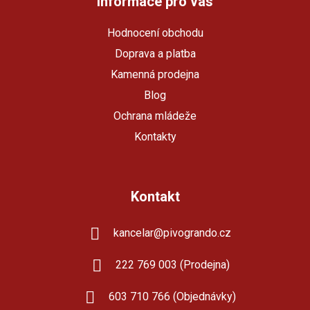
a
Informace pro vás
t
Hodnocení obchodu
í
Doprava a platba
Kamenná prodejna
Blog
Ochrana mládeže
Kontakty
Kontakt
kancelar
@
pivogrando.cz
222 769 003 (Prodejna)
603 710 766 (Objednávky)