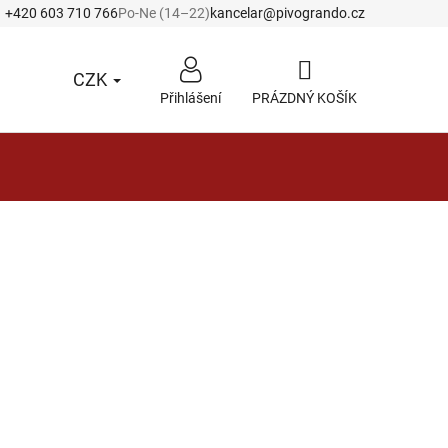
+420 603 710 766
Po-Ne (14–22)
kancelar@pivogrando.cz
CZK
Přihlášení
PRÁZDNÝ KOŠÍK
NÁKUPNÍ
KOŠÍK