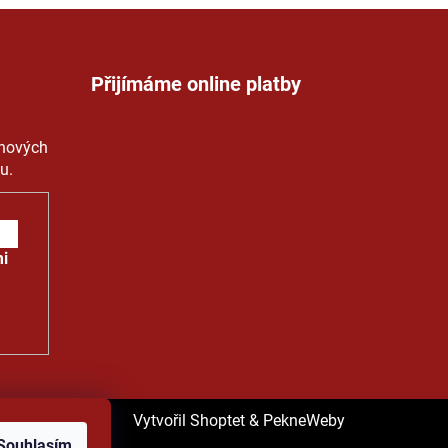
Přijímáme online platby
 nových
u.
i
na osobních
Vytvořil Shoptet
&
PekneWeby
Souhlasím