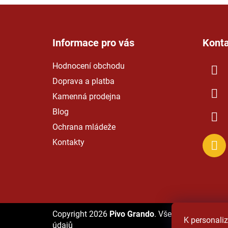
Z
á
Informace pro vás
Kont
p
a
Hodnocení obchodu
t
Doprava a platba
í
Kamenná prodejna
Blog
Ochrana mládeže
Kontakty
Copyright 2026
Pivo Grando
. Všechna práva vyh
K personaliz
údajů