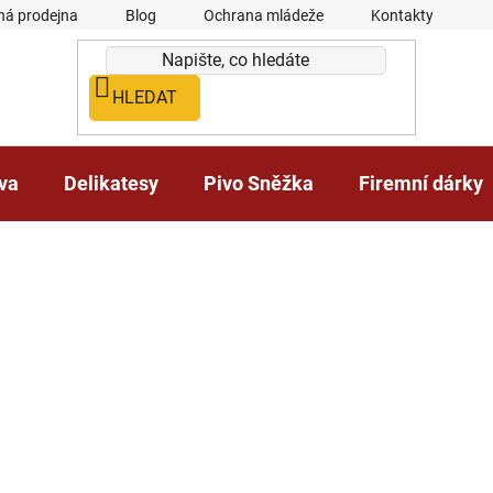
á prodejna
Blog
Ochrana mládeže
Kontakty
HLEDAT
iva
Delikatesy
Pivo Sněžka
Firemní dárky