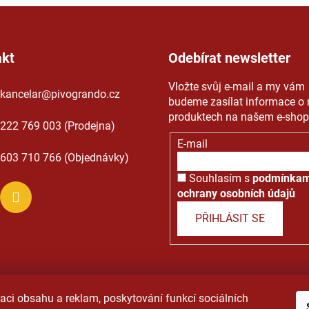
akt
Odebírat newsletter
Vložte svůj e-mail a my vám
kancelar
@
pivogrando.cz
budeme zasílat informace o
produktech na našem e-shop
222 769 003 (Prodejna)
E-mail
603 710 766 (Objednávky)
Souhlasím s
podmínkam
ochrany osobních údajů
PŘIHLÁSIT SE
razena.
Upravit nastavení cookies
|
Obchodní podmínky
|
Ochra
aci obsahu a reklam, poskytování funkcí sociálních