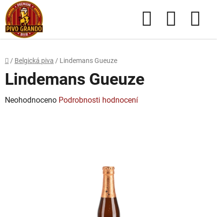
Přejít
Hledat
NÁKUPN
na
obsah
KOŠÍK
Domů
/
Belgická piva
/
Lindemans Gueuze
Lindemans Gueuze
Průměrné
Neohodnoceno
Podrobnosti hodnocení
hodnocení
produktu
je
0,0
z
5
hvězdiček.