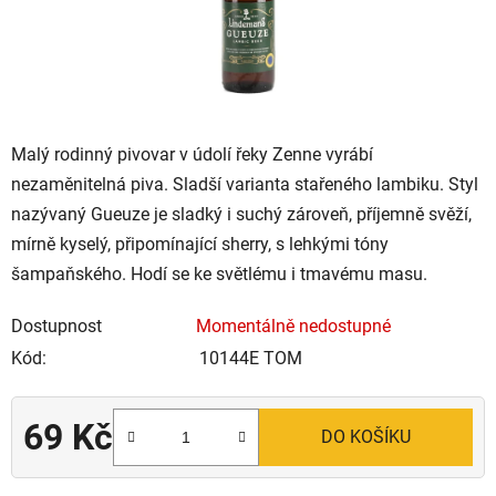
Malý rodinný pivovar v údolí řeky Zenne vyrábí
nezaměnitelná piva. Sladší varianta stařeného lambiku. Styl
nazývaný Gueuze je sladký i suchý zároveň, příjemně svěží,
mírně kyselý, připomínající sherry, s lehkými tóny
šampaňského. Hodí se ke světlému i tmavému masu.
Dostupnost
Momentálně nedostupné
Kód:
10144E TOM
69 Kč
DO KOŠÍKU
Měrná cena: