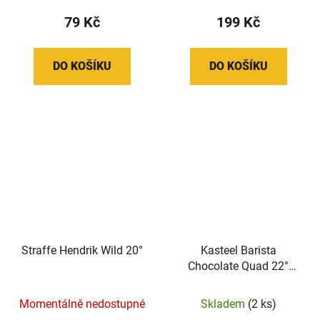
79 Kč
199 Kč
DO KOŠÍKU
DO KOŠÍKU
Straffe Hendrik Wild 20°
Kasteel Barista
Chocolate Quad 22°
čokládovo -kávové
tmavé
Momentálně nedostupné
Skladem
(2 ks)