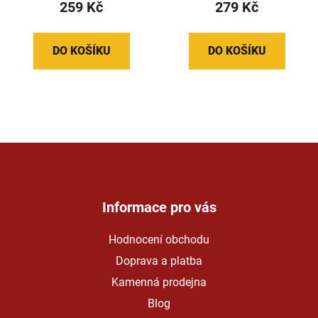
259 Kč
279 Kč
DO KOŠÍKU
DO KOŠÍKU
Z
á
p
a
Informace pro vás
t
Hodnocení obchodu
í
Doprava a platba
Kamenná prodejna
Blog