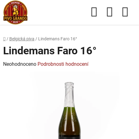
Přejít
Hledat
NÁKUPN
na
obsah
KOŠÍK
Domů
/
Belgická piva
/
Lindemans Faro 16°
Lindemans Faro 16°
Průměrné
Neohodnoceno
Podrobnosti hodnocení
hodnocení
produktu
je
0,0
z
5
hvězdiček.