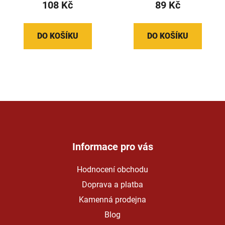
108 Kč
89 Kč
DO KOŠÍKU
DO KOŠÍKU
Z
á
p
a
Informace pro vás
t
Hodnocení obchodu
í
Doprava a platba
Kamenná prodejna
Blog