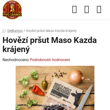
Přejít
Hledat
NÁKUPN
na
obsah
KOŠÍK
Domů
/
Delikatesy
/
Hovězí pršut Maso Kazda krájený
Hovězí pršut Maso Kazda
krájený
Průměrné
Neohodnoceno
Podrobnosti hodnocení
hodnocení
produktu
je
0,0
z
5
hvězdiček.