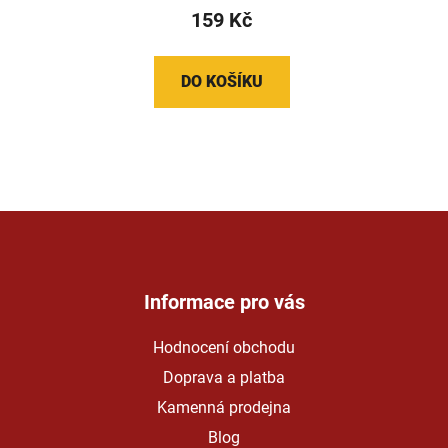
159 Kč
DO KOŠÍKU
Z
á
p
a
Informace pro vás
t
Hodnocení obchodu
í
Doprava a platba
Kamenná prodejna
Blog