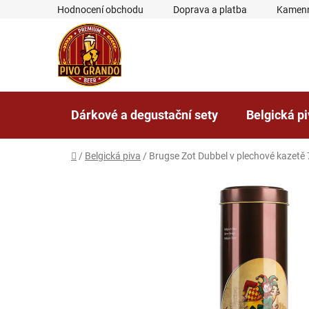
Přejít
Hodnocení obchodu
Doprava a platba
Kamenn
na
obsah
Dárkové a degustační sety
Belgická p
Domů
/
Belgická piva
/
Brugse Zot Dubbel v plechové kazetě 