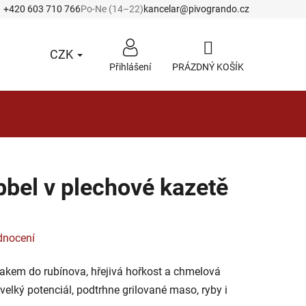
+420 603 710 766
Po-Ne (14–22)
kancelar@pivogrando.cz
CZK
Přihlášení
PRÁZDNÝ KOŠÍK
NÁKUPNÍ
KOŠÍK
bel v plechové kazetě
dnocení
akem do rubínova, hřejivá hořkost a chmelová
velký potenciál, podtrhne grilované maso, ryby i