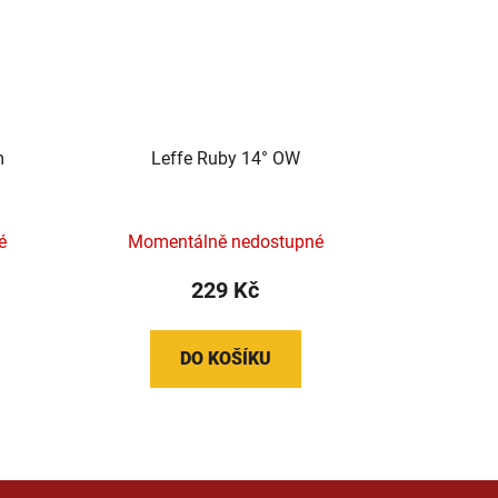
m
Leffe Ruby 14° OW
é
Momentálně nedostupné
229 Kč
DO KOŠÍKU