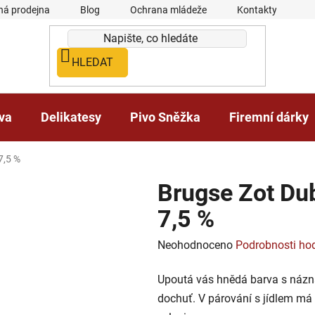
á prodejna
Blog
Ochrana mládeže
Kontakty
HLEDAT
iva
Delikatesy
Pivo Sněžka
Firemní dárky
7,5 %
Brugse Zot Dub
7,5 %
Průměrné
Neohodnoceno
Podrobnosti ho
hodnocení
Upoutá vás hnědá barva s názn
produktu
dochuť. V párování s jídlem má 
je