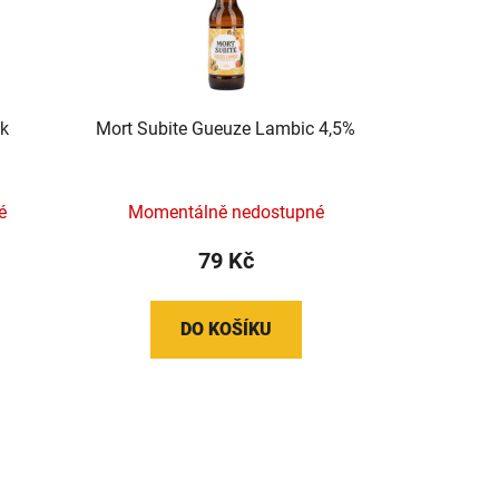
k
Mort Subite Gueuze Lambic 4,5%
é
Momentálně nedostupné
79 Kč
DO KOŠÍKU