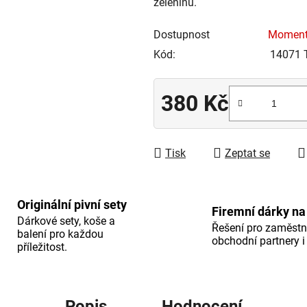
zeleninu.
0,0
z
Dostupnost
Moment
5
Kód:
14071
hvězdiček.
380 Kč
Měrná cena:
Tisk
Zeptat se
Originální pivní sety
Firemní dárky na
Dárkové sety, koše a
Řešení pro zaměstn
balení pro každou
obchodní partnery i 
příležitost.
Popis
Hodnocení