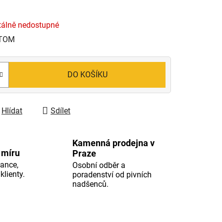
álně nedostupné
 TOM
DO KOŠÍKU
Hlídat
Sdílet
Kamenná prodejna v
 míru
Praze
ance,
Osobní odběr a
klienty.
poradenství od pivních
nadšenců.