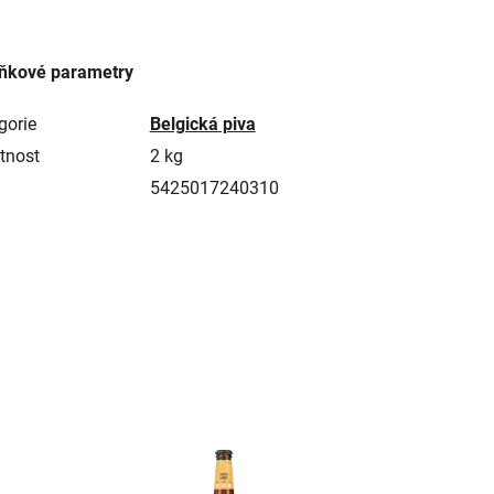
ňkové parametry
gorie
Belgická piva
tnost
2 kg
5425017240310