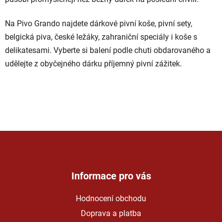
Na Pivo Grando najdete dárkové pivní koše, pivní sety,
belgická piva, české ležáky, zahraniční speciály i koše s
delikatesami. Vyberte si balení podle chuti obdarovaného a
udělejte z obyčejného dárku příjemný pivní zážitek.
Z
á
p
a
Informace pro vás
t
Hodnocení obchodu
í
Doprava a platba