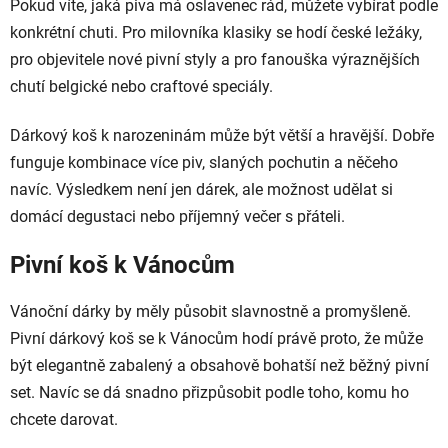
Pokud víte, jaká piva má oslavenec rád, můžete vybírat podle
konkrétní chuti. Pro milovníka klasiky se hodí české ležáky,
pro objevitele nové pivní styly a pro fanouška výraznějších
chutí belgické nebo craftové speciály.
Dárkový koš k narozeninám může být větší a hravější. Dobře
funguje kombinace více piv, slaných pochutin a něčeho
navíc. Výsledkem není jen dárek, ale možnost udělat si
domácí degustaci nebo příjemný večer s přáteli.
Pivní koš k Vánocům
Vánoční dárky by měly působit slavnostně a promyšleně.
Pivní dárkový koš se k Vánocům hodí právě proto, že může
být elegantně zabalený a obsahově bohatší než běžný pivní
set. Navíc se dá snadno přizpůsobit podle toho, komu ho
chcete darovat.