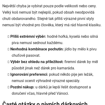
Největší chyba je vybírat pouze podle velikosti nebo ceny.
Velký koš nemusí být nejlepší, pokud obsah neodpovídá
chuti obdarovaného. Stejně tak příliš výrazné pivní styly
nemusí být vhodné pro člověka, který má rád hlavně klasiku.
Příliš extrémní výběr:
hodně hořká, kyselá nebo silná
piva nemusí sednout každému.
Nevhodná kombinace pochutin:
jídlo by mělo k pivu
chuťově pasovat.
Výběr bez ohledu na příležitost:
firemní dárek by měl
působit jinak než dárek pro kamaráda.
Ignorování preferencí:
pokud někdo pije jen ležák,
nemusí ocenit výhradně výrazné speciály.
Pozdní nákup:
u dárků je lepší řešit dostupnost a
doručení včas, hlavně před Vánoci.
Časté otázky o pivních dárkových