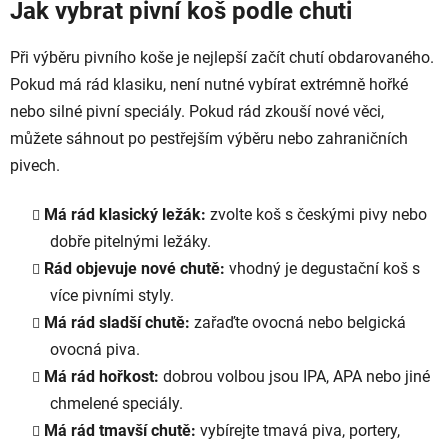
Jak vybrat pivní koš podle chuti
Při výběru pivního koše je nejlepší začít chutí obdarovaného.
Pokud má rád klasiku, není nutné vybírat extrémně hořké
nebo silné pivní speciály. Pokud rád zkouší nové věci,
můžete sáhnout po pestřejším výběru nebo zahraničních
pivech.
Má rád klasický ležák:
zvolte koš s českými pivy nebo
dobře pitelnými ležáky.
Rád objevuje nové chutě:
vhodný je degustační koš s
více pivními styly.
Má rád sladší chutě:
zařaďte ovocná nebo belgická
ovocná piva.
Má rád hořkost:
dobrou volbou jsou IPA, APA nebo jiné
chmelené speciály.
Má rád tmavší chutě:
vybírejte tmavá piva, portery,