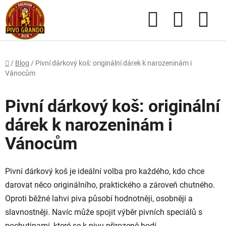
Přejít
Hledat
NÁKUPN
na
obsah
KOŠÍK
Domů
/
Blog
/
Pivní dárkový koš: originální dárek k narozeninám i
Vánocům
Pivní dárkový koš: originální
dárek k narozeninám i
Vánocům
Pivní dárkový koš je ideální volba pro každého, kdo chce
darovat něco originálního, praktického a zároveň chutného.
Oproti běžné lahvi piva působí hodnotněji, osobněji a
slavnostněji. Navíc může spojit výběr pivních speciálů s
pochutinami, které se k pivu přirozeně hodí.