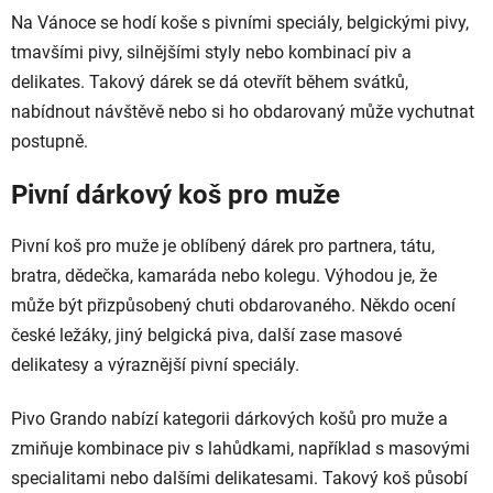
Na Vánoce se hodí koše s pivními speciály, belgickými pivy,
tmavšími pivy, silnějšími styly nebo kombinací piv a
delikates. Takový dárek se dá otevřít během svátků,
nabídnout návštěvě nebo si ho obdarovaný může vychutnat
postupně.
Pivní dárkový koš pro muže
Pivní koš pro muže je oblíbený dárek pro partnera, tátu,
bratra, dědečka, kamaráda nebo kolegu. Výhodou je, že
může být přizpůsobený chuti obdarovaného. Někdo ocení
české ležáky, jiný belgická piva, další zase masové
delikatesy a výraznější pivní speciály.
Pivo Grando nabízí kategorii dárkových košů pro muže a
zmiňuje kombinace piv s lahůdkami, například s masovými
specialitami nebo dalšími delikatesami. Takový koš působí