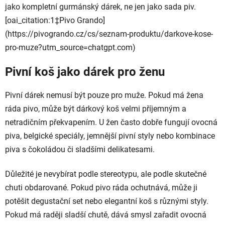
jako kompletní gurmánský dárek, ne jen jako sada piv.
[oai_citation:1‡Pivo Grando]
(https://pivogrando.cz/cs/seznam-produktu/darkove-kose-
pro-muze?utm_source=chatgpt.com)
Pivní koš jako dárek pro ženu
Pivní dárek nemusí být pouze pro muže. Pokud má žena
ráda pivo, může být dárkový koš velmi příjemným a
netradičním překvapením. U žen často dobře fungují ovocná
piva, belgické speciály, jemnější pivní styly nebo kombinace
piva s čokoládou či sladšími delikatesami.
Důležité je nevybírat podle stereotypu, ale podle skutečné
chuti obdarované. Pokud pivo ráda ochutnává, může ji
potěšit degustační set nebo elegantní koš s různými styly.
Pokud má raději sladší chutě, dává smysl zařadit ovocná