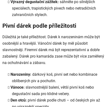
Výrazný degustační zážitek:
sáhněte po silnějších
speciálech, trapistických pivech nebo netradičních
zahraničních stylech.
Pivní dárek podle příležitosti
Důležitá je také příležitost. Dárek k narozeninám může být
osobnější a hravější. Vánoční dárek by měl působit
slavnostněji. Firemní dárek má být reprezentativní a dobře
zabalený. Dárek pro kamaráda zase může být více zaměřený
na ochutnávání a zábavu.
Narozeniny:
dárkový koš, pivní set nebo kombinace
oblíbených piv a pochutin.
Vánoce:
slavnostnější balení, větší pivní koš nebo
degustační sada pro klidné večery.
Den otců:
pivní dárek podle chuti – od českých piv až
po výraznější speciály.