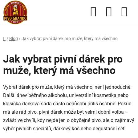
Přejít
Hledat
NÁKUPN
na
obsah
KOŠÍK
Domů
/
Blog
/
Jak vybrat pivní dárek pro muže, který má všechno
Jak vybrat pivní dárek pro
muže, který má všechno
Vybrat dárek pro muže, který má všechno, není jednoduché.
Další láhev běžného alkoholu, univerzální kosmetika nebo
klasická dárková sada často nepůsobí příliš osobně. Pokud
má ale rád pivo, pivní dárek může být velmi dobrá volba –
zvlášť ve chvíli, kdy nejde jen o obyčejné pivo, ale o zajímavý
výběr pivních speciálů, dárkový koš nebo degustační set.