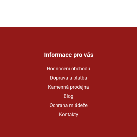
Z
á
p
a
Informace pro vás
t
Hodnocení obchodu
í
Doprava a platba
Kamenná prodejna
Blog
Ochrana mládeže
Kontakty