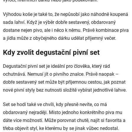
Výhodou koše je také to, že nepůsobí jako náhodně koupená
sada lahví. Když je výběr dobře sestavený, obdarovaný
dostane nejen pivo, ale i něco k němu. Právě kombinace piva
a jídla může z obyčejného dárku udělat příjemný večer.
Kdy zvolit degustační pivní set
Degustační pivní set je ideální pro člověka, který rád
ochutnává. Nemusí jít o pivního znalce. Právě naopak –
dobře sestavený set může být příjemnou cestou, jak poznat
nové pivní styly bez nutnosti složitě vybírat jednotlivé lahve.
Set se hodí také ve chvíli, kdy přesně nevíte, co má
obdarovaný nejraději. Místo jednoho konkrétního piva mu
dáte více možností. Může porovnat chutě, najít si favorita a
třeba objevit styl, ke kterému by se jinak vůbec nedostal.