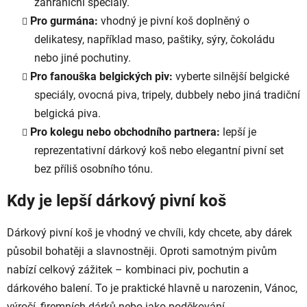
zahraniční speciály.
Pro gurmána:
vhodný je pivní koš doplněný o
delikatesy, například maso, paštiky, sýry, čokoládu
nebo jiné pochutiny.
Pro fanouška belgických piv:
vyberte silnější belgické
speciály, ovocná piva, tripely, dubbely nebo jiná tradiční
belgická piva.
Pro kolegu nebo obchodního partnera:
lepší je
reprezentativní dárkový koš nebo elegantní pivní set
bez příliš osobního tónu.
Kdy je lepší dárkový pivní koš
Dárkový pivní koš je vhodný ve chvíli, kdy chcete, aby dárek
působil bohatěji a slavnostněji. Oproti samotným pivům
nabízí celkový zážitek – kombinaci piv, pochutin a
dárkového balení. To je praktické hlavně u narozenin, Vánoc,
výročí, firemních dárků nebo jako poděkování.