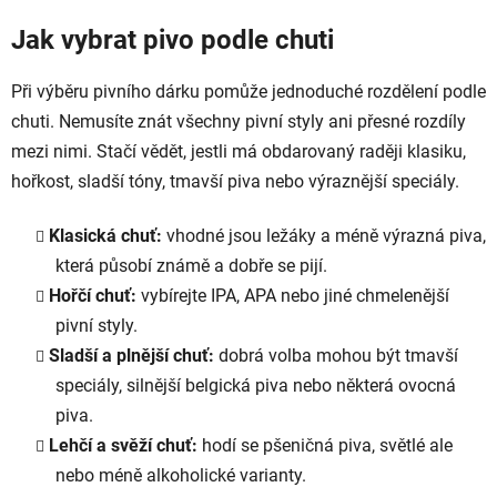
Jak vybrat pivo podle chuti
Při výběru pivního dárku pomůže jednoduché rozdělení podle
chuti. Nemusíte znát všechny pivní styly ani přesné rozdíly
mezi nimi. Stačí vědět, jestli má obdarovaný raději klasiku,
hořkost, sladší tóny, tmavší piva nebo výraznější speciály.
Klasická chuť:
vhodné jsou ležáky a méně výrazná piva,
která působí známě a dobře se pijí.
Hořčí chuť:
vybírejte IPA, APA nebo jiné chmelenější
pivní styly.
Sladší a plnější chuť:
dobrá volba mohou být tmavší
speciály, silnější belgická piva nebo některá ovocná
piva.
Lehčí a svěží chuť:
hodí se pšeničná piva, světlé ale
nebo méně alkoholické varianty.