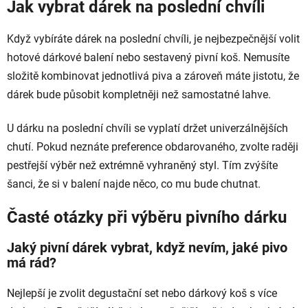
Jak vybrat dárek na poslední chvíli
Když vybíráte dárek na poslední chvíli, je nejbezpečnější volit
hotové dárkové balení nebo sestavený pivní koš. Nemusíte
složitě kombinovat jednotlivá piva a zároveň máte jistotu, že
dárek bude působit kompletněji než samostatné lahve.
U dárku na poslední chvíli se vyplatí držet univerzálnějších
chutí. Pokud neznáte preference obdarovaného, zvolte raději
pestřejší výběr než extrémně vyhraněný styl. Tím zvýšíte
šanci, že si v balení najde něco, co mu bude chutnat.
Časté otázky při výběru pivního dárku
Jaký pivní dárek vybrat, když nevím, jaké pivo
má rád?
Nejlepší je zvolit degustační set nebo dárkový koš s více