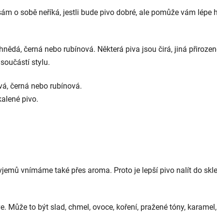
 sám o sobě neříká, jestli bude pivo dobré, ale pomůže vám lépe h
hnědá, černá nebo rubínová. Některá piva jsou čirá, jiná přiroz
součástí stylu.
vá, černá nebo rubínová.
kalené pivo.
jemů vnímáme také přes aroma. Proto je lepší pivo nalít do skle
říve. Může to být slad, chmel, ovoce, koření, pražené tóny, karame