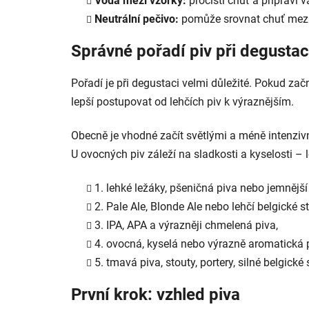
Voda mezi vzorky:
pročistí chuť a připraví v
Neutrální pečivo:
pomůže srovnat chuť mezi 
Správné pořadí piv při degustac
Pořadí je při degustaci velmi důležité. Pokud zač
lepší postupovat od lehčích piv k výraznějším.
Obecně je vhodné začít světlými a méně intenzivní
U ovocných piv záleží na sladkosti a kyselosti – l
1. lehké ležáky, pšeničná piva nebo jemnější 
2. Pale Ale, Blonde Ale nebo lehčí belgické st
3. IPA, APA a výrazněji chmelená piva,
4. ovocná, kyselá nebo výrazně aromatická p
5. tmavá piva, stouty, portery, silné belgické 
První krok: vzhled piva