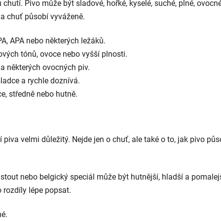
 chutí. Pivo může být sladové, hořké, kyselé, suché, plné, ovocn
da chuť působí vyváženě.
PA, APA nebo některých ležáků.
vých tónů, ovoce nebo vyšší plnosti.
 a některých ovocných piv.
ladce a rychle doznívá.
ce, středně nebo hutně.
 piva velmi důležitý. Nejde jen o chuť, ale také o to, jak pivo půs
 stout nebo belgický speciál může být hutnější, hladší a pomalejš
 rozdíly lépe popsat.
né.