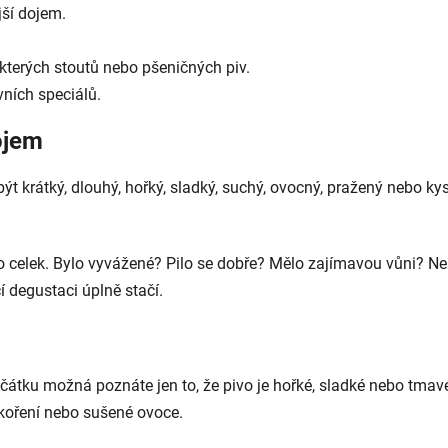
jší dojem.
ěkterých stoutů nebo pšeničných piv.
vních speciálů.
ojem
t krátký, dlouhý, hořký, sladký, suchý, ovocný, pražený nebo kyse
o celek. Bylo vyvážené? Pilo se dobře? Mělo zajímavou vůni? Nepř
í degustaci úplně stačí.
átku možná poznáte jen to, že pivo je hořké, sladké nebo tmavé.
 koření nebo sušené ovoce.