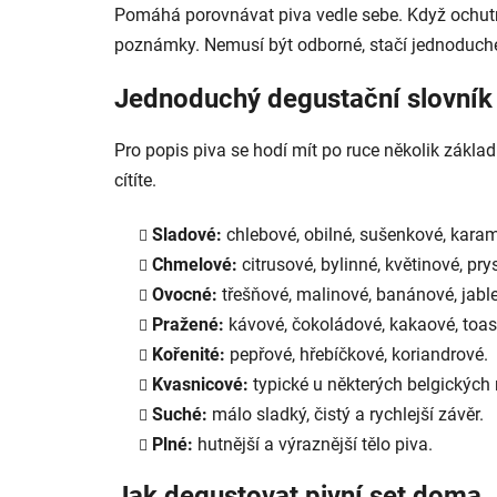
Pomáhá porovnávat piva vedle sebe. Když ochutnát
poznámky. Nemusí být odborné, stačí jednoduché 
Jednoduchý degustační slovník
Pro popis piva se hodí mít po ruce několik zákla
cítíte.
Sladové:
chlebové, obilné, sušenkové, kara
Chmelové:
citrusové, bylinné, květinové, pry
Ovocné:
třešňové, malinové, banánové, jable
Pražené:
kávové, čokoládové, kakaové, toas
Kořenité:
pepřové, hřebíčkové, koriandrové.
Kvasnicové:
typické u některých belgických
Suché:
málo sladký, čistý a rychlejší závěr.
Plné:
hutnější a výraznější tělo piva.
Jak degustovat pivní set doma