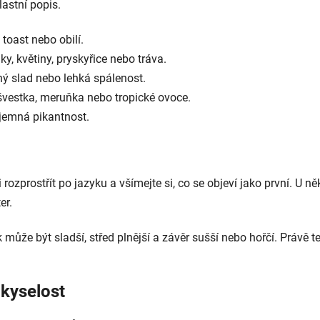
lastní popis.
toast nebo obilí.
nky, květiny, pryskyřice nebo tráva.
ný slad nebo lehká spálenost.
 švestka, meruňka nebo tropické ovoce.
 jemná pikantnost.
rozprostřít po jazyku a všímejte si, co se objeví jako první. U ně
er.
že být sladší, střed plnější a závěr sušší nebo hořčí. Právě ten
 kyselost