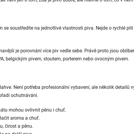
se soustředíte na jednotlivé vlastnosti piva. Nejde o rychlé pití
ější je porovnání více piv vedle sebe. Právě proto jsou oblíben
PA, belgickým pivem, stoutem, porterem nebo ovocným pivem.
hve. Není potřeba profesionální vybavení, ale několik detailů v
pořadí ochutnávání.
tu mohou ovlivnit pěnu i chuť.
lačit aroma a chuť.
, čirost a pěnu.