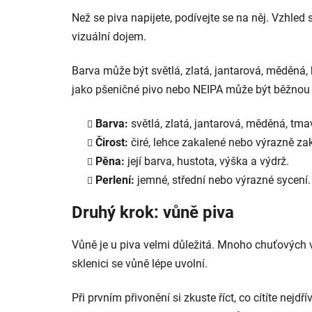
Než se piva napijete, podívejte se na něj. Vzhled
vizuální dojem.
Barva může být světlá, zlatá, jantarová, měděná, 
jako pšeničné pivo nebo NEIPA může být běžnou 
Barva:
světlá, zlatá, jantarová, měděná, tma
Čirost:
čiré, lehce zakalené nebo výrazně za
Pěna:
její barva, hustota, výška a výdrž.
Perlení:
jemné, střední nebo výrazné sycení.
Druhý krok: vůně piva
Vůně je u piva velmi důležitá. Mnoho chuťových v
sklenici se vůně lépe uvolní.
Při prvním přivonění si zkuste říct, co cítíte nejd