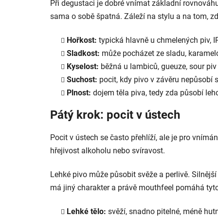
Při degustaci je dobré vnímat základní rovnováhu
sama o sobě špatná. Záleží na stylu a na tom, z
Hořkost:
typická hlavně u chmelených piv, I
Sladkost:
může pocházet ze sladu, karamelo
Kyselost:
běžná u lambiců, gueuze, sour piv
Suchost:
pocit, kdy pivo v závěru nepůsobí s
Plnost:
dojem těla piva, tedy zda působí leh
Pátý krok: pocit v ústech
Pocit v ústech se často přehlíží, ale je pro vnímání
hřejivost alkoholu nebo svíravost.
Lehké pivo může působit svěže a perlivě. Silnější
má jiný charakter a právě mouthfeel pomáhá tyto
Lehké tělo:
svěží, snadno pitelné, méně hut