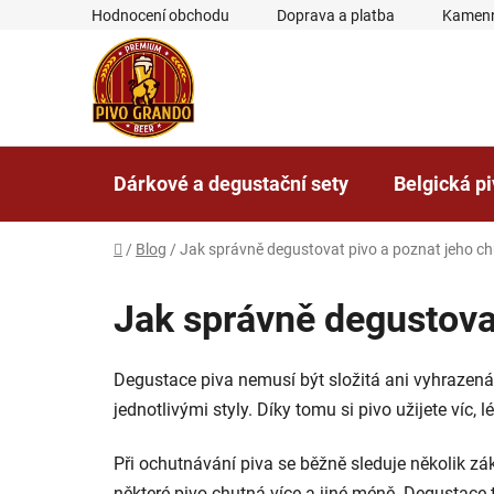
Přejít
Hodnocení obchodu
Doprava a platba
Kamenn
na
obsah
Dárkové a degustační sety
Belgická p
Domů
/
Blog
/
Jak správně degustovat pivo a poznat jeho c
Jak správně degustovat
Degustace piva nemusí být složitá ani vyhrazená 
jednotlivými styly. Díky tomu si pivo užijete víc,
Při ochutnávání piva se běžně sleduje několik zák
některé pivo chutná více a jiné méně. Degustace ta