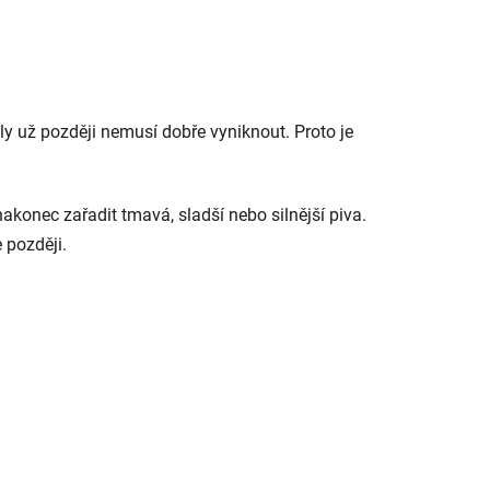
yly už později nemusí dobře vyniknout. Proto je
akonec zařadit tmavá, sladší nebo silnější piva.
 později.