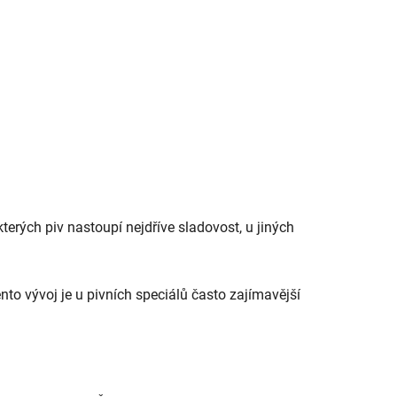
kterých piv nastoupí nejdříve sladovost, u jiných
to vývoj je u pivních speciálů často zajímavější