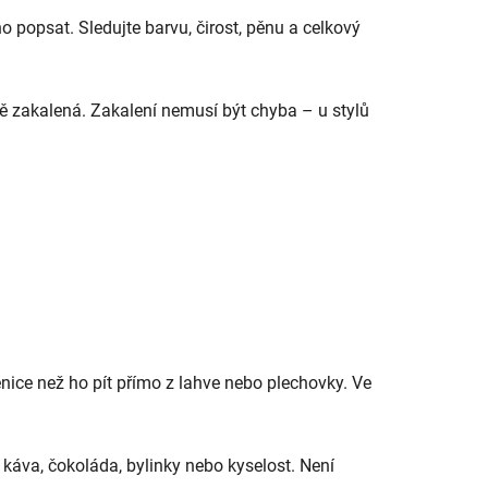
o popsat. Sledujte barvu, čirost, pěnu a celkový
eně zakalená. Zakalení nemusí být chyba – u stylů
nice než ho pít přímo z lahve nebo plechovky. Ve
l, káva, čokoláda, bylinky nebo kyselost. Není