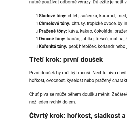
nutné používat odborné výrazy. Důležité je najít v
Sladové tóny:
chléb, sušenka, karamel, med, 
Chmelové tóny:
citrusy, tropické ovoce, byli
Pražené tóny:
káva, kakao, čokoláda, praže
Ovocné tóny:
banán, jablko, třešeň, malina,
Kořenité tóny:
pepř, hřebíček, koriandr nebo
Třetí krok: první doušek
První doušek by měl být menší. Nechte pivo chvíli 
hořkost, ovocnost, kyselost nebo pražený charakt
Chuť piva se může během doušku měnit. Začátek mů
než jeden rychlý dojem.
Čtvrtý krok: hořkost, sladkost a