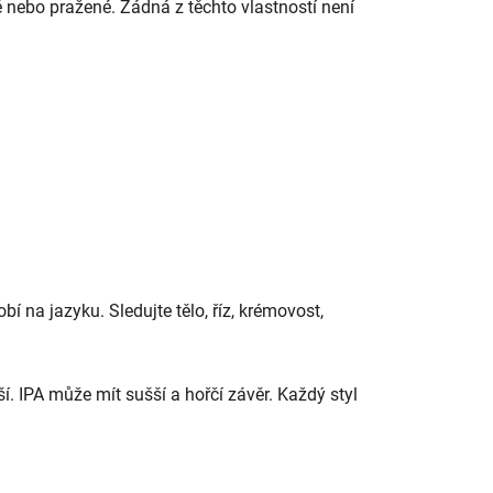
é nebo pražené. Žádná z těchto vlastností není
obí na jazyku. Sledujte tělo, říz, krémovost,
í. IPA může mít sušší a hořčí závěr. Každý styl