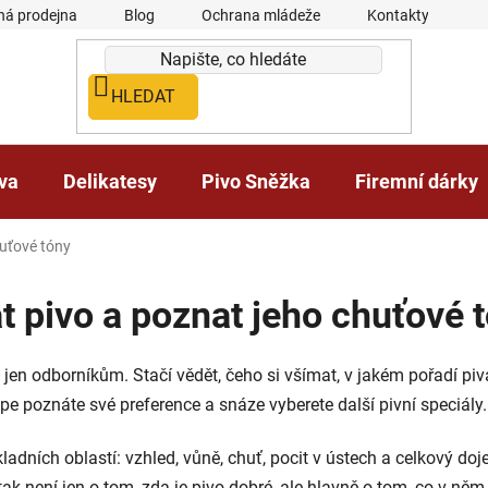
á prodejna
Blog
Ochrana mládeže
Kontakty
HLEDAT
iva
Delikatesy
Pivo Sněžka
Firemní dárky
huťové tóny
 pivo a poznat jeho chuťové 
jen odborníkům. Stačí vědět, čeho si všímat, v jakém pořadí piv
 lépe poznáte své preference a snáze vyberete další pivní speciály.
ladních oblastí: vzhled, vůně, chuť, pocit v ústech a celkový do
k není jen o tom, zda je pivo dobré, ale hlavně o tom, co v něm c