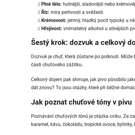
Plné tělo:
hutnější, sladovější nebo krémově
Říz:
míra perlivosti a svěžesti.
Krémovost:
jemný, hladký pocit typický u n
Hřejivost:
vnímatelný alkohol u silnějších pi
Šestý krok: dozvuk a celkový d
Dozvuk je chuť, která zůstane po polknutí. Může bý
částí chuťového zážitku.
Celkový dojem pak shrnuje, jak pivo působilo jak
dát znovu? To jsou otázky, které při běžné domác
Jak poznat chuťové tóny v pivu
Poznávání chuťových tónů je otázka cviku. Ze zač
karamel, kávu, čokoládu, tropické ovoce, bylinky,