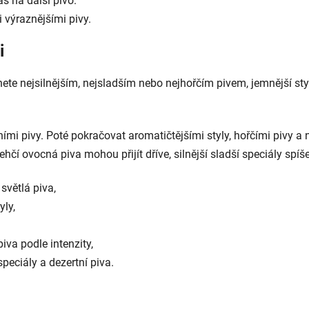
ás na další pivo.
výraznějšími pivy.
i
nete nejsilnějším, nejsladším nebo nejhořčím pivem, jemnější st
mi pivy. Poté pokračovat aromatičtějšími styly, hořčími pivy a n
ehčí ovocná piva mohou přijít dříve, silnější sladší speciály spíše
světlá piva,
yly,
iva podle intenzity,
speciály a dezertní piva.