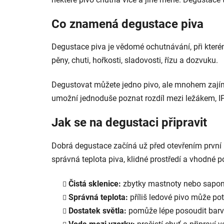
Co znamená degustace piva
Degustace piva je vědomé ochutnávání, při kterém 
pěny, chuti, hořkosti, sladovosti, řízu a dozvuku.
Degustovat můžete jedno pivo, ale mnohem zajímav
umožní jednoduše poznat rozdíl mezi ležákem, I
Jak se na degustaci připravit
Dobrá degustace začíná už před otevřením první la
správná teplota piva, klidné prostředí a vhodné 
Čistá sklenice:
zbytky mastnoty nebo saponá
Správná teplota:
příliš ledové pivo může pot
Dostatek světla:
pomůže lépe posoudit barvu