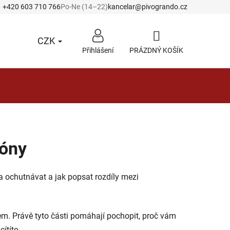
+420 603 710 766
Po-Ne (14–22)
kancelar@pivogrando.cz
CZK
Přihlášení
PRÁZDNÝ KOŠÍK
NÁKUPNÍ
KOŠÍK
tóny
a ochutnávat a jak popsat rozdíly mezi
jem. Právě tyto části pomáhají pochopit, proč vám
ítíte.