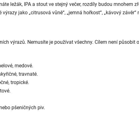
e ležák, IPA a stout ve stejný večer, rozdíly budou mnohem zře
výrazy jako „citrusová vůně“, „jemná hořkost“, „kávový závěr“ n
dních výrazů. Nemusíte je používat všechny. Cílem není působit o
melové, medové.
skyřičné, travnaté.
čné, tropické.
tové.
 nebo pšeničných piv.